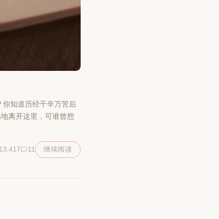
吗？你知道历经千辛万苦后
远地离开这里，可谁曾想
13,417
11
继续阅读