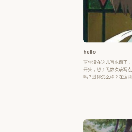
hello
两年没在这儿写东西了，
开头，想了无数次该写点
吗？过得怎么样？在这