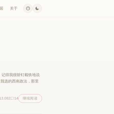
居
关于
。记得我很斩钉截铁地说
议我选的西南政法，那里
13,082
14
继续阅读