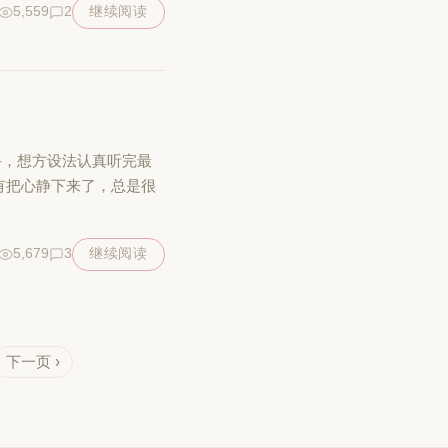
5,559
2
继续阅读
斗，想方设法认真听完最
有把心静下来了，总是很
5,679
3
继续阅读
下一页 ›