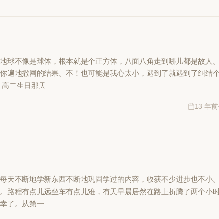
个地球不像是球体，根本就是个正方体，八面八角走到哪儿都是故人
是你遍地撒网的结果。不！也可能是我心太小，遇到了就遇到了纠结
 高二生日那天
13 年前
每天不断地学新东西不断地巩固学过的内容，收获不少进步也不小。
回。路程有点儿远坐车有点儿难，有天早晨居然在路上折腾了两个小
万幸了。从第一