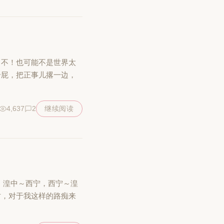
。不！也可能不是世界太
个屁，把正事儿撂一边，
4,637
2
继续阅读
 湟中～西宁，西宁～湟
时，对于我这样的路痴来