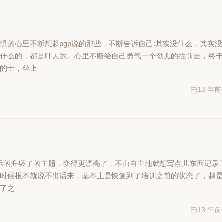
惧的心里不断想起pgp说的那些，不断告诉自己:其实没什么，其实
啊什么的，都是吓人的。心里不断给自己勇气一个劲儿的往前走，终
坐的士，坐上
13 年前
给我展示的升级了的主题，变得更漂亮了，不由自主地就想写点儿东西记录
的时候根本就说不出话来，基本上是恢复到了培训之前的状态了，越
来了之
13 年前