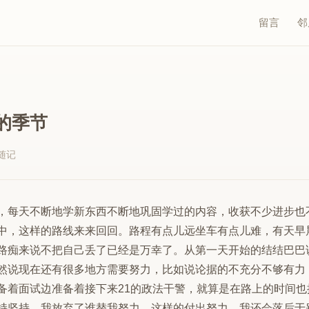
留言
邻
的季节
随记
，每天不断地学新东西不断地巩固学过的内容，收获不少进步也
中，这样的路线来来回回。路程有点儿远坐车有点儿难，有天早
路痴来说不把自己丢了已经是万幸了。从第一天开始的结结巴巴
然说现在还有很多地方需要努力，比如说论据的不充分不够有力
备着面试边准备着接下来21的政法干警，就算是在路上的时间
持坚持，我放弃了谁替我努力。这样的付出努力，我还会落后于