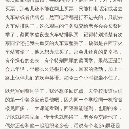
每次回家都很照顾，买吃的拖行李他全包了，对，还有
买票，那会儿还不能在网上买票，只能打电话定或者去
火车站或者代售点，然而电话都是打不进去的，只能去
火车站排队了，这么艰巨的任务就交给老乡会会长蔡同
学了，蔡同学熬夜去火车站排队买，记得特别清楚有次
蔡同学还把我去重庆的火车票整丢了，貌似是在西宁火
车站被偷了，他又想办法买了。那会儿还真的是幸福，
有个操心的会长，有个特别照顾的蔡同学。果然还是那
会儿年轻，坐那么久还很开心呢，回家的激动，加上一
路上伙伴儿们的欢声笑语。如今三个小时都坐不住了。
既然写到蔡同学了，我还想多回忆点。去学校报道认识
的第一个老乡应该是他吧，因为同一个学院同一栋宿舍
楼见面多，上大课能看到，回寝室能碰到，也聊的来，
所以就经常见面，慢慢也就熟络了，老乡会交给他了，
偶尔还会和他一起组织老乡会，话说有个老乡q群还是