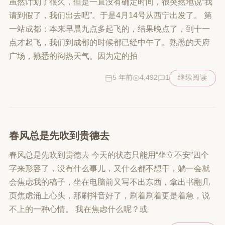
虽然计划了很久，但是一直没有确定时间，很突然地说“我
请到假了，我们出去吧”。于是4月14号从西宁出发了。 第
一站成都：本来早晨九点多起飞的，结果晚点了，到十一
点才起飞，我们到成都的时候都已经中午了。熟悉的天府
广场，熟悉的闷热天气。因为定的拍
5 年前
4,492
1
继续阅读
春风总是先吹到贵德去
春风总是先吹到贵德去 今天的状态只能用“坐立不安”四个
字来形容了，没有什么事儿，又什么都不想干，躺一会就
会焦虑我的稿子，坐在电脑前又写不出东西，拿出书翻几
页焦虑涌上心头，那刷抖音好了，刷着刷着更是着急，说
不上的一种心情。 我在焦虑什么呢？或