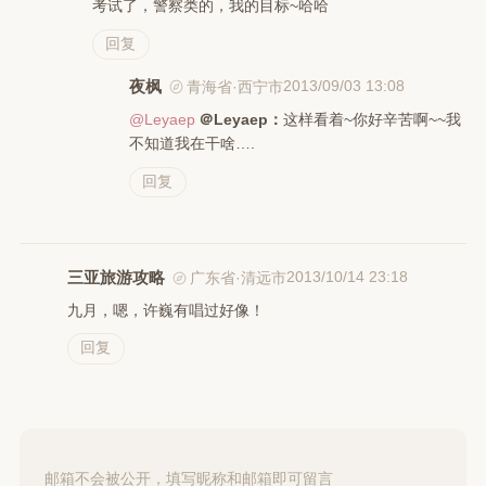
考试了，警察类的，我的目标~哈哈
回复
夜枫
2013/09/03 13:08
青海省·西宁市
@Leyaep
＠Leyaep：
这样看着~你好辛苦啊~~我
不知道我在干啥….
回复
三亚旅游攻略
2013/10/14 23:18
广东省·清远市
九月，嗯，许巍有唱过好像！
回复
邮箱不会被公开，填写昵称和邮箱即可留言