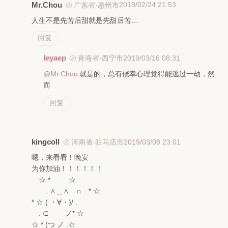
Mr.Chou
2019/02/24 21:53
广东省·惠州市
人生不是先苦后甜就是先甜后苦…
回复
leyaep
2019/03/16 08:31
青海省·西宁市
@Mr.Chou
就是的，总有侥幸心理觉得能逃过一劫，然
而
回复
kingcoll
2019/03/08 23:01
河南省·驻马店市
嗯，来看看！晚安
为你加油！！！！！！
☆ * . ☆
. ∧＿∧ ∩ * ☆
* ☆ ( ・∀・)/ .
. ⊂ ノ* ☆
☆ * (つ ノ .☆