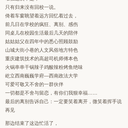
只有归来没有回校一说。
倚着车窗眺望着远方回忆着过去，
前几日在学校的疯狂、离别、感伤
同桌儿在校园生活最后几天的陪伴
姑姑姑父在四年中的悉心照顾鼓励
山城大街小巷的人文风俗地方特色
重庆建筑技术的高超司机师傅本色
火锅串串干锅辣子鸡酸辣粉烤鱼绝味
屹立西南巍巍学府—西南政法大学
可爱可敬又不舍的一群伙伴
一切都是不舍与留恋，有你们我狠幸福……
最后的离别告诉自己：一定要笑着离开，微笑着挥手说
再见
那边结束了这边忙活了，