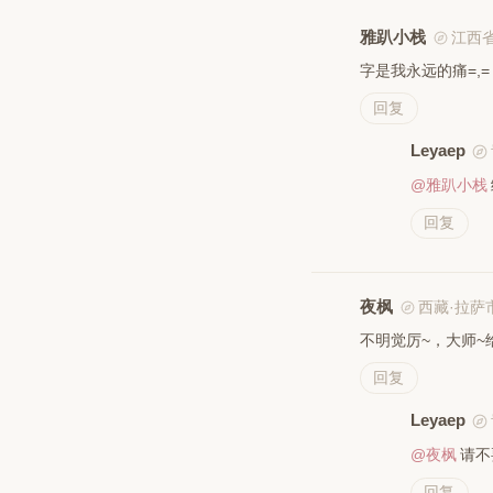
雅趴小栈
江西
字是我永远的痛=,=
回复
Leyaep
@雅趴小栈
回复
夜枫
西藏·拉萨
不明觉厉~，大师~
回复
Leyaep
@夜枫
请不
回复