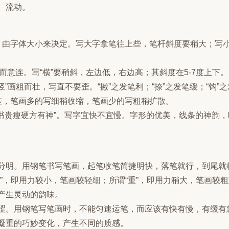
、流动。
，由字体大小来决定。写大字拿笔往上些，笔杆斜度要稍大；写
断而意连。写“横”要稍斜，左边低，右边高；其斜度在5-7度上下。一
“竖”画粗而壮，写直不要歪。“撇”之发笔利；“捺”之发笔缓；“钩”
差，笔画多的写细稍收缩，笔画少的写粗稍扩散。
，书贵瘦硬方有神”。写字宜快不宜慢。字形的优美，线条的神韵
分明。用钢笔书写笔画，起笔收笔简捷明快，落笔就行，到尾就
轻”，即用力较小，笔画较轻细；所谓“重”，即用力稍大，笔画较
产生灵动的韵味。
涩。用钢笔写笔画时，不能匀速运笔，而应该有快有慢，有缓有
凝重的巧妙变化，产生不同的质感。