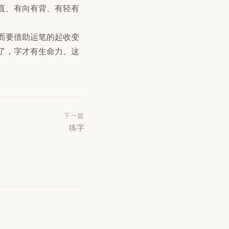
直、有向有背、有轻有
而要借助运笔的起收变
了，字才有生命力。这
下一篇
练字