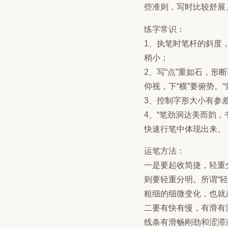
些准则，写时比较舒展
练字常识：
1、执笔时笔杆的斜度
稍小；
2、写“点”重如石，形
仰视，下“横”要俯势。
3、控制字形大小有参
4、“笔劲洞达美而韵
快速行笔中体现出来。
运笔方法：
一是要起收简捷，轻重
则要轻重分明。所谓“
粗细的细微变化，也就
二要有快有慢，有滑有
线条有滑畅刚劲和涩滞