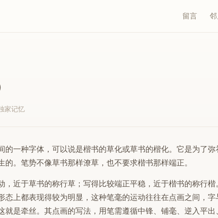
留言
邻
）
独家记忆
间的一种字体，可以说是楷书的草化或草书的楷化。它是为了弥
生的。笔势不像草书那样潦草，也不要求楷书那样端正。
动，近于草书的称行草；写得比较端正平稳，近于楷书的称行楷
形态上都表现得较为明显，这种笔毫的运动往往在点画之间，字
这就是牵丝。其点画的写法，用笔需遵循中锋、铺毫、逆入平出