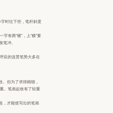
小字时往下些，笔杆斜度
字有两“横”，上“横”要
之发笔冲。
，呼应的连贯笔势大多在
收。但为了求得精细，
粗重。笔画起收有了轻重
急，才能使写出的笔画